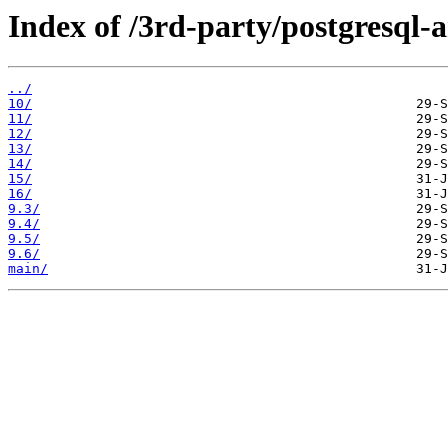
Index of /3rd-party/postgresql-a
../
10/
11/
12/
13/
14/
15/
16/
9.3/
9.4/
9.5/
9.6/
main/