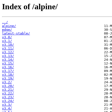
Index of /alpine/
../
alpine/
edge/
latest-stable/
v3.0/
v3.1/
v3.10/
v3.11/
v3.12/
v3.13/
v3.14/
v3.15/
v3.16/
v3.17/
v3.18/
v3.19/
v3.2/
v3.20/
v3.21/
v3.22/
v3.23/
v3.24/
v3.3/
v3.4/