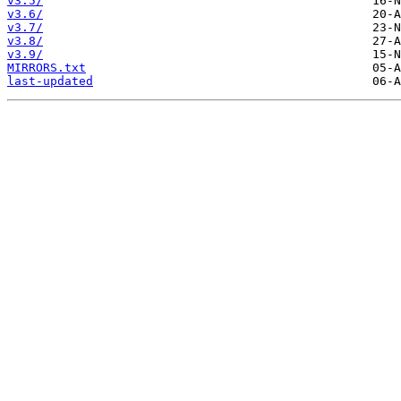
v3.5/
v3.6/
v3.7/
v3.8/
v3.9/
MIRRORS.txt
last-updated