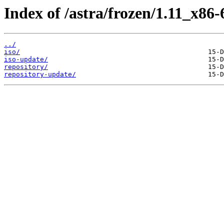
Index of /astra/frozen/1.11_x86-
../
iso/
iso-update/
repository/
repository-update/