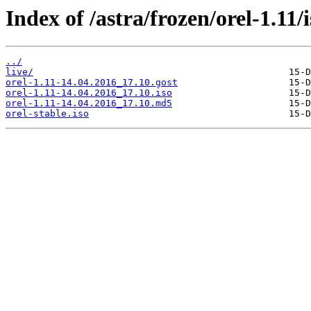
Index of /astra/frozen/orel-1.11/i
../
live/
orel-1.11-14.04.2016_17.10.gost
orel-1.11-14.04.2016_17.10.iso
orel-1.11-14.04.2016_17.10.md5
orel-stable.iso