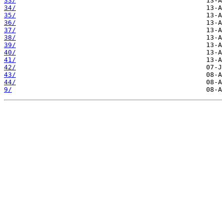
33/
34/
35/
36/
37/
38/
39/
40/
41/
42/
43/
44/
9/