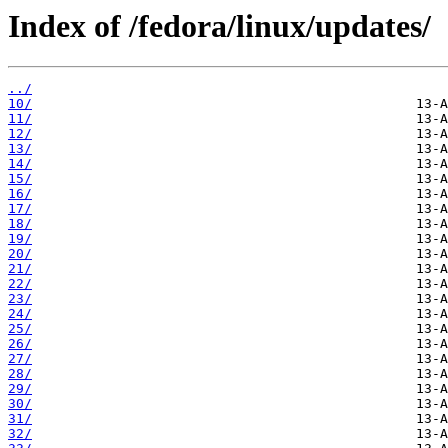
Index of /fedora/linux/updates/
../
10/
11/
12/
13/
14/
15/
16/
17/
18/
19/
20/
21/
22/
23/
24/
25/
26/
27/
28/
29/
30/
31/
32/